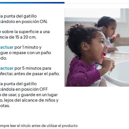
la punta del gatillo
cándolo en posición ON.
e
sobre la superficie a una
ncia de 15 a 20 cm.
 actuar
por 1 minuto y
ague o repase con un paño
do.
 actuar
por 5 minutos para
fectar, antes de pasar el paño.
la punta del gatillo
cándola en posición OFF
 de usar, y guarde en un lugar
o, lejos del alcance de niños y
otas.
mpre leer el rótulo antes de utilizar el producto