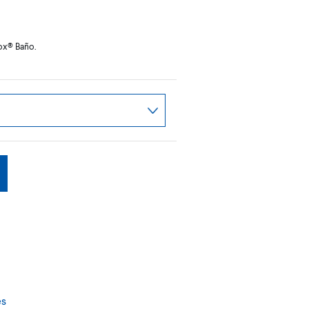
rox® Baño.
es