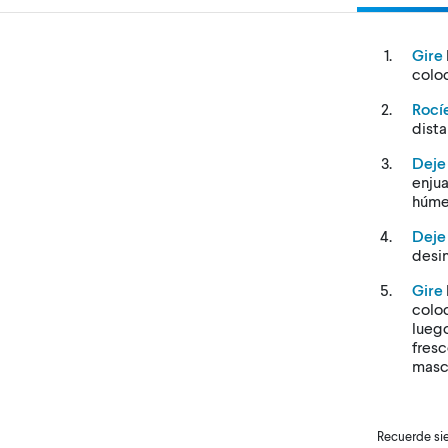
Gire
colo
Rocí
dista
Deje
enju
húme
Deje
desin
Gire
colo
luego
fresc
masc
Recuerde sie