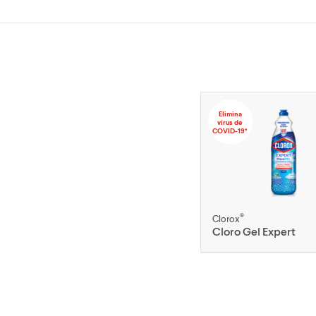
Elimina
virus de
COVID-19*
®
Clorox
Cloro Gel Expert