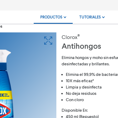
PRODUCTOS
TUTORIALES
os
®
Clorox
Antihongos
Elimina hongos y moho sin esfu
desinfectadas y brillantes.
Elimina el 99,9% de bacteria
10X más eficaz*
Limpia y desinfecta
No deja residuos
Con cloro
Disponible En:
450 ml (Repuesto)