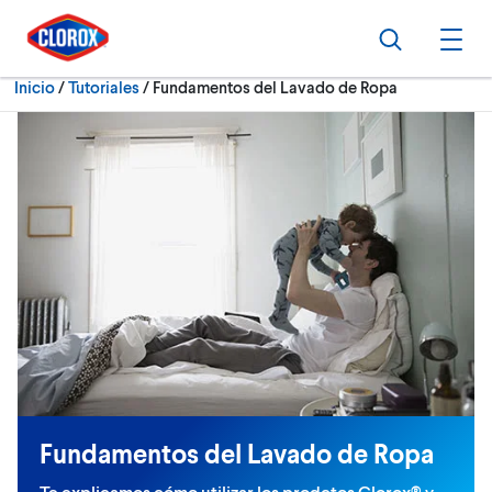
Ir al Menú principal
Ir a Contenido
Ir al Pie de página
Buscar
Abri
Actualmente:
Inicio
/
Tutoriales
Fundamentos del Lavado de Ropa
Fundamentos del Lavado de Ropa
Te explicamos cómo utilizar los prodctos Clorox® y