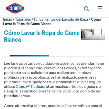
Ir al Menú principal
Ir a Contenido
Ir al Pie de página
Buscar
Abri
Actualment
Inicio
/
Tutoriales
Fundamentos del Lavado de Ropa
Cómo
Lavar la Ropa de Cama Blanca
Cómo Lavar la Ropa de Cama
Blanca
Lee las etiquetas con cuidado ya que muchas prendas no se
pueden lavar con cloro. Pero muchas veces, el detergente
por sí solo no es suficiente para realizar una limpieza
profunda de la ropa blanca. Se han realizado numerosas
pruebas e investigaciones que demuestran que es seguro
utilizar
Clorox® Tradicional
en muchos artículos siguiendo
siempre las instrucciones tanto del producto como de las
prendas a tratar.
Como alternativa al cloro, puedes utilizar un aditivo para el