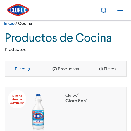
Ir al Menú principal
Ir a Contenido
Ir al Pie de página
Buscar
Abri
Actualmente:
Inicio
/
Cocina
Productos de Cocina
Productos
Filtro
(
7
) Productos
(
1
) Filtros
®
Clorox
Elimina
virus de
Cloro 5en1
COVID-19*