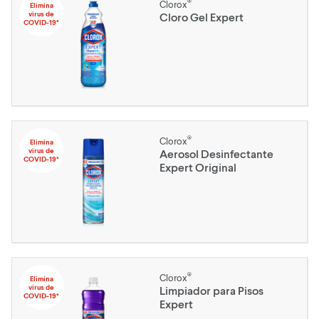
®
Clorox
Elimina
virus de
Cloro Gel Expert
COVID-19*
®
Clorox
Elimina
virus de
Aerosol Desinfectante
COVID-19*
Expert Original
®
Clorox
Elimina
virus de
Limpiador para Pisos
COVID-19*
Expert