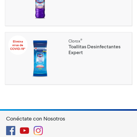
®
Clorox
Elimina
virus de
Toallitas Desinfectantes
COVID-19*
Expert
Conéctate con Nosotros
Facebook
YouTube
Instagram