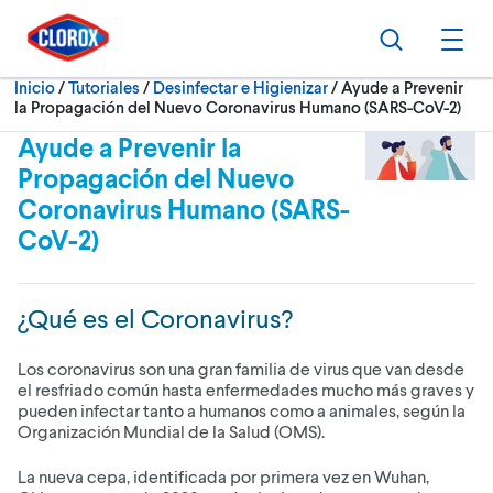
Ir al Menú principal
Ir a Contenido
Ir al Pie de página
Buscar
Abri
Actualmente:
Inicio
/
Tutoriales
Desinfectar e Higienizar
Ayude a Prevenir
la Propagación del Nuevo Coronavirus Humano (SARS-CoV-2)
Ayude a Prevenir la
Propagación del Nuevo
Coronavirus Humano (SARS-
CoV-2)
¿Qué es el Coronavirus?
Los coronavirus son una gran familia de virus que van desde
el resfriado común hasta enfermedades mucho más graves y
pueden infectar tanto a humanos como a animales, según la
Organización Mundial de la Salud (OMS).
La nueva cepa, identificada por primera vez en Wuhan,