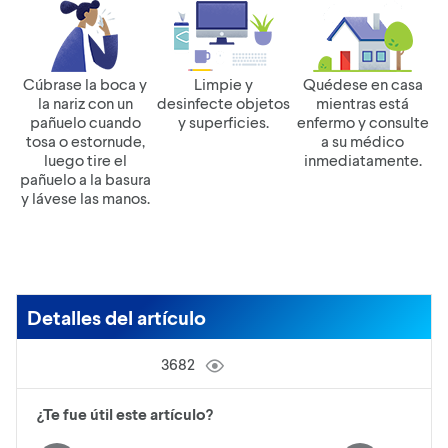
Cúbrase la boca y
Limpie y
Quédese en casa
la nariz con un
desinfecte objetos
mientras está
pañuelo cuando
y superficies.
enfermo y consulte
tosa o estornude,
a su médico
luego tire el
inmediatamente.
pañuelo a la basura
y lávese las manos.
Detalles del artículo
3682
¿Te fue útil este artículo?