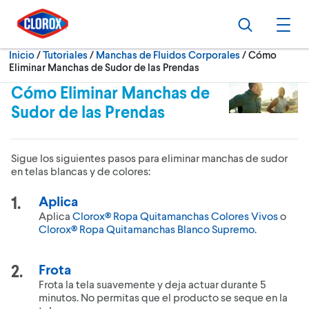
Ir al Menú principal
Ir a Contenido
Ir al Pie de página
Buscar
Abri
Actualmente:
Inicio
/
Tutoriales
Manchas de Fluidos Corporales
Cómo
Eliminar Manchas de Sudor de las Prendas
Cómo Eliminar Manchas de
Sudor de las Prendas
Sigue los siguientes pasos para eliminar manchas de sudor
en telas blancas y de colores:
Aplica
Aplica
Clorox® Ropa Quitamanchas Colores Vivos
o
Clorox® Ropa Quitamanchas Blanco Supremo
.
Frota
Frota la tela suavemente y deja actuar durante 5
minutos. No permitas que el producto se seque en la