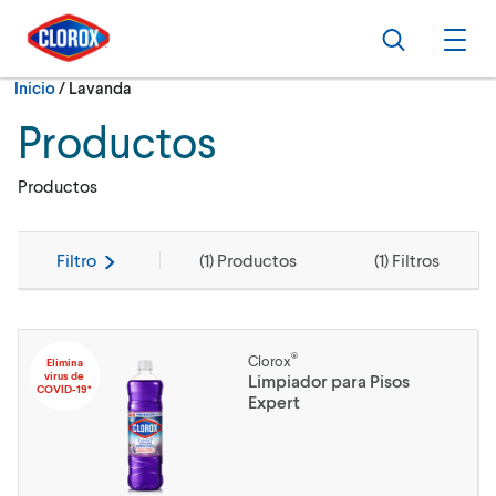
Ir al Menú principal
Ir a Contenido
Ir al Pie de página
Buscar
Abri
Actualmente:
Inicio
/
Lavanda
Productos
Productos
Filtro
(
1
) Productos
(
1
) Filtros
®
Clorox
Elimina
virus de
Limpiador para Pisos
COVID-19*
Expert