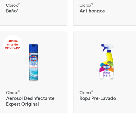
®
®
Clorox
Clorox
Baño*
Antihongos
Elimina
virus de
COVID-19*
®
®
Clorox
Clorox
Aerosol Desinfectante
Ropa Pre-Lavado
Expert Original