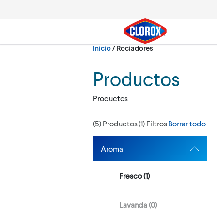
Ir al Menú principal
Ir a Contenido
Ir al Pie de página
Actualmente:
Inicio
/
Rociadores
Buscar
Productos
Productos
(
5
) Productos
(
1
) Filtros
Borrar todo
Aroma
Fresco (
1
)
Lavanda (
0
)