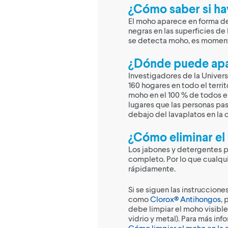
¿Cómo saber si ha
El moho aparece en forma d
negras en las superficies de 
se detecta moho, es moment
¿Dónde puede apa
Investigadores de la Univers
160 hogares en todo el terri
moho en el 100 % de todos el
lugares que las personas pas
debajo del lavaplatos en la 
¿Cómo eliminar e
Los jabones y detergentes p
completo. Por lo que cualqu
rápidamente.
Si se siguen las instruccione
como
Clorox® Antihongos
, 
debe limpiar el moho visible
vidrio y metal). Para más in
Cómo limpiar el moho en la 