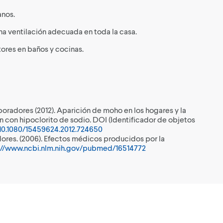
anos.
a ventilación adecuada en toda la casa.
ores en baños y cocinas.
boradores (2012). Aparición de moho en los hogares y la
n con hipoclorito de sodio. DOI (Identificador de objetos
/10.1080/15459624.2012.724650
dores. (2006). Efectos médicos producidos por la
://www.ncbi.nlm.nih.gov/pubmed/16514772