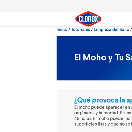
Ir al Menú principal
Ir a Contenido
Ir al Pie de página
Inicio
/
Tutoriales
Limpieza del Baño
Buscar
El Moho y Tu S
¿Qué provoca la a
El moho puede aparecer en c
orgánicos y humedad. En la
48 horas. El moho puede inc
superficies lisas y que no se