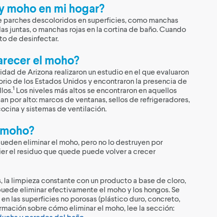
y moho en mi hogar?
e parches descoloridos en superficies, como manchas
las juntas, o manchas rojas en la cortina de baño. Cuando
o de desinfectar.
recer el moho?
idad de Arizona realizaron un estudio en el que evaluaron
torio de los Estados Unidos y encontraron la presencia de
1
los.
Los niveles más altos se encontraron en aquellos
an por alto: marcos de ventanas, sellos de refrigeradores,
cocina y sistemas de ventilación.
l moho?
ueden eliminar el moho, pero no lo destruyen por
ier el residuo que quede puede volver a crecer
s, la limpieza constante con un producto a base de cloro,
puede eliminar efectivamente el moho y los hongos. Se
 en las superficies no porosas (plástico duro, concreto,
formación sobre cómo eliminar el moho, lee la sección:
ducha y paredes del baño
.